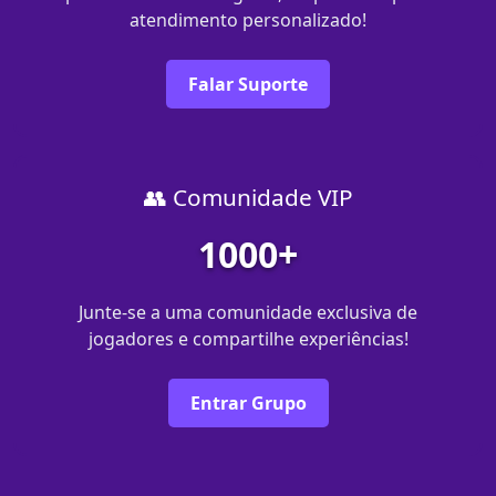
atendimento personalizado!
Falar Suporte
👥 Comunidade VIP
1000+
Junte-se a uma comunidade exclusiva de
jogadores e compartilhe experiências!
Entrar Grupo