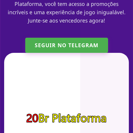
Plataforma, você tem acesso a promoções
incríveis e uma experiência de jogo inigualável.
Junte-se aos vencedores agora!
SEGUIR NO TELEGRAM