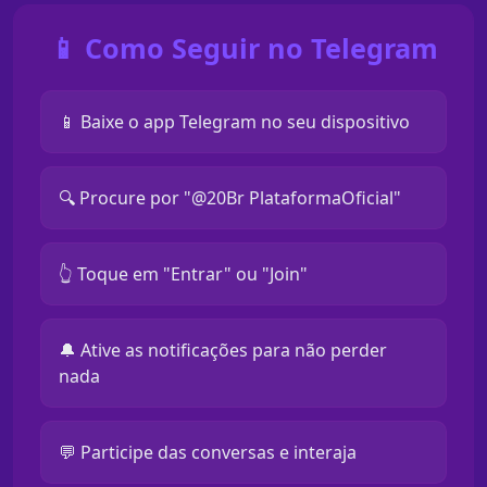
📱 Como Seguir no Telegram
📱 Baixe o app Telegram no seu dispositivo
🔍 Procure por "@20Br PlataformaOficial"
👆 Toque em "Entrar" ou "Join"
🔔 Ative as notificações para não perder
nada
💬 Participe das conversas e interaja