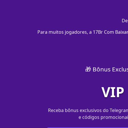
De
Para muitos jogadores, a 17Br Com Baixar
🎁 Bônus Exclu
VIP
Receba bônus exclusivos do Telegra
e códigos promocionai