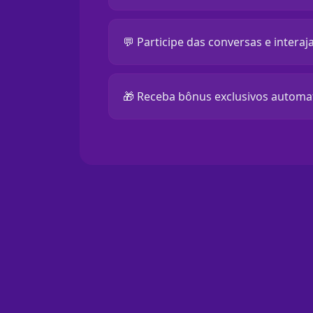
💬 Participe das conversas e interaj
🎁 Receba bônus exclusivos autom