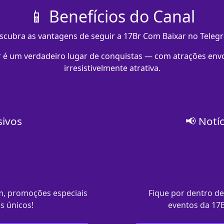
📱 Benefícios do Canal
scubra as vantagens de seguir a 17Br Com Baixar no Teleg
 é um verdadeiro lugar de conquistas — com atrações envol
irresistivelmente atrativa.
sivos
📢 Notí
m, promoções especiais
Fique por dentro d
s únicos!
eventos da 17