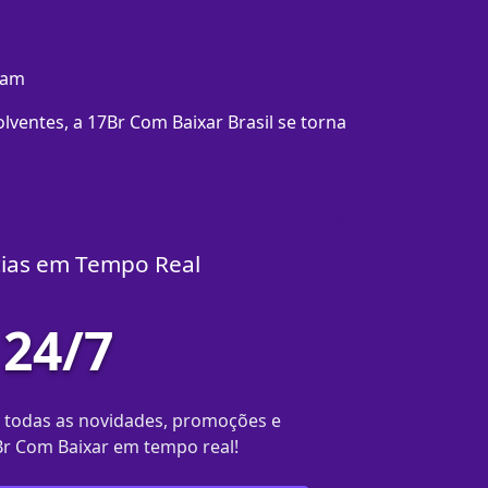
ram
ventes, a 17Br Com Baixar Brasil se torna
cias em Tempo Real
24/7
e todas as novidades, promoções e
Br Com Baixar em tempo real!