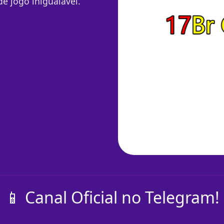
e jogo inigualável.
📱 Canal Oficial no Telegram!