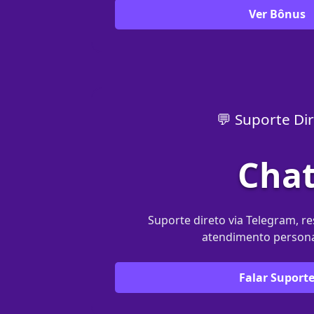
Ver Bônus
💬 Suporte Di
Cha
Suporte direto via Telegram, r
atendimento persona
Falar Suport