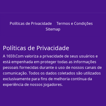
Políticas de Privacidade
Termos e Condições
Sitemap
Políticas de Privacidade
A 1659.Com valoriza a privacidade de seus usuários e
está empenhada em proteger todas as informações
pessoais fornecidas durante o uso de nossos canais de
comunicação. Todos os dados coletados são utilizados
exclusivamente para fins de melhoria contínua da
experiência de nossos jogadores.