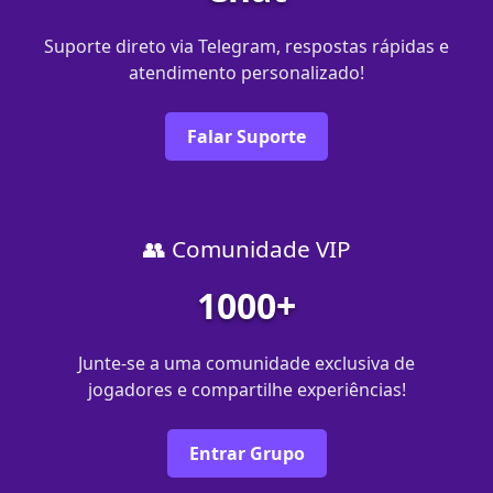
Suporte direto via Telegram, respostas rápidas e
atendimento personalizado!
Falar Suporte
👥 Comunidade VIP
1000+
Junte-se a uma comunidade exclusiva de
jogadores e compartilhe experiências!
Entrar Grupo