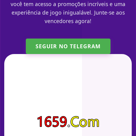
você tem acesso a promoções incríveis e uma
experiência de jogo inigualável. Junte-se aos
vencedores agora!
SEGUIR NO TELEGRAM