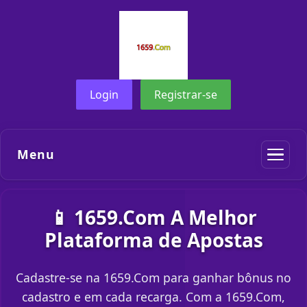
Login
Registrar-se
Menu
📱 1659.Com A Melhor
Plataforma de Apostas
Cadastre-se na 1659.Com para ganhar bônus no
cadastro e em cada recarga. Com a 1659.Com,