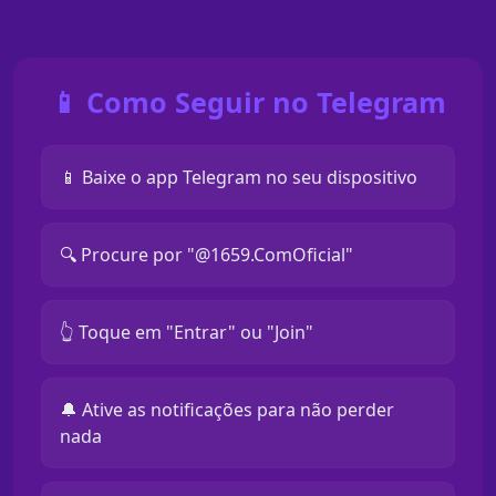
📱 Como Seguir no Telegram
📱 Baixe o app Telegram no seu dispositivo
🔍 Procure por "@1659.ComOficial"
👆 Toque em "Entrar" ou "Join"
🔔 Ative as notificações para não perder
nada