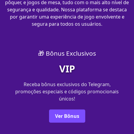
pôquer, e jogos de mesa, tudo com o mais alto nível de
segurança e qualidade. Nossa plataforma se destaca
por garantir uma experiência de jogo envolvente e
segura para todos os usuários.
🎁 Bônus Exclusivos
VIP
Receba bônus exclusivos do Telegram,
promoções especiais e códigos promocionais
únicos!
Ver Bônus