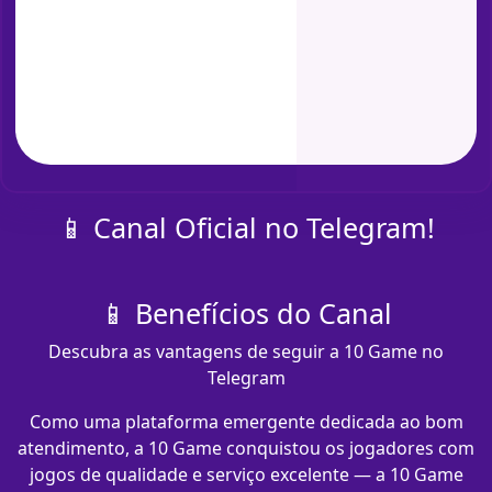
📱 Canal Oficial no Telegram!
📱 Benefícios do Canal
Descubra as vantagens de seguir a 10 Game no
Telegram
Como uma plataforma emergente dedicada ao bom
atendimento, a 10 Game conquistou os jogadores com
jogos de qualidade e serviço excelente — a 10 Game