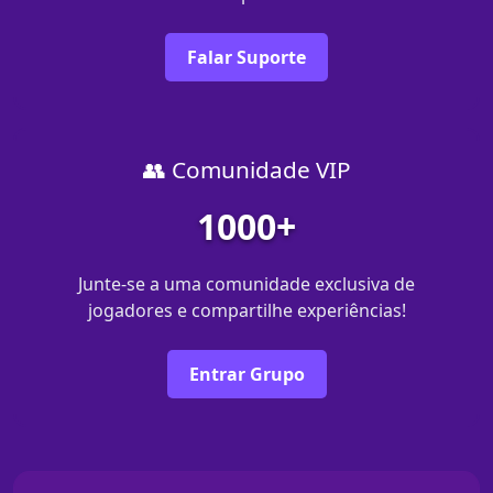
Falar Suporte
👥 Comunidade VIP
1000+
Junte-se a uma comunidade exclusiva de
jogadores e compartilhe experiências!
Entrar Grupo