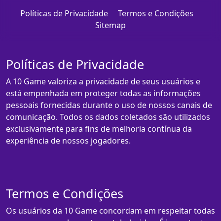
Políticas de Privacidade
Termos e Condições
Sitemap
Políticas de Privacidade
A 10 Game valoriza a privacidade de seus usuários e
está empenhada em proteger todas as informações
pessoais fornecidas durante o uso de nossos canais de
comunicação. Todos os dados coletados são utilizados
exclusivamente para fins de melhoria contínua da
experiência de nossos jogadores.
Termos e Condições
Os usuários da 10 Game concordam em respeitar todas