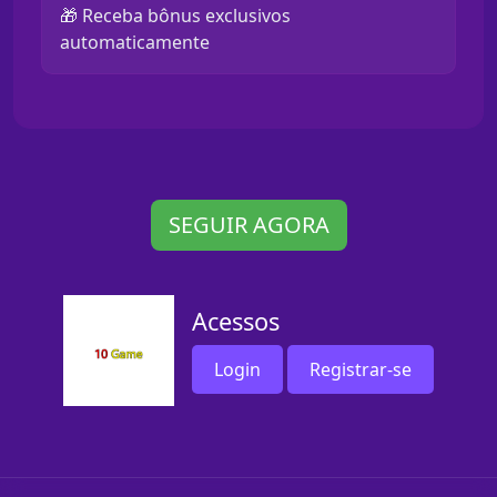
🎁 Receba bônus exclusivos
automaticamente
SEGUIR AGORA
Acessos
Login
Registrar-se