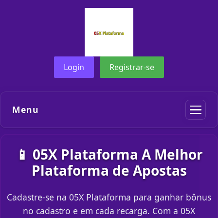
Login
Registrar-se
Menu
📱 05X Plataforma A Melhor
Plataforma de Apostas
Cadastre-se na 05X Plataforma para ganhar bônus
no cadastro e em cada recarga. Com a 05X