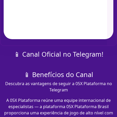
📱 Canal Oficial no Telegram!
📱 Benefícios do Canal
Descubra as vantagens de seguir a 05X Plataforma no
Telegram
A 05X Plataforma reúne uma equipe internacional de
especialistas — a plataforma 05X Plataforma Brasil
proporciona uma experiência de jogo de alto nível com