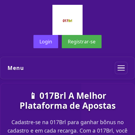
Login
Registrar-se
Menu
📱 017Brl A Melhor
Plataforma de Apostas
Cadastre-se na 017Brl para ganhar bônus no
cadastro e em cada recarga. Com a 017Brl, você