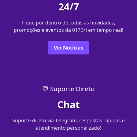
24/7
Fique por dentro de todas as novidades,
promoções e eventos da 017Brl em tempo real!
Ver Notícias
💬 Suporte Direto
Chat
Suporte direto via Telegram, respostas rápidas e
atendimento personalizado!