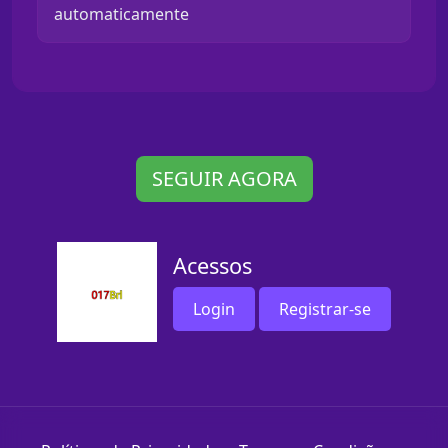
automaticamente
SEGUIR AGORA
Acessos
Login
Registrar-se