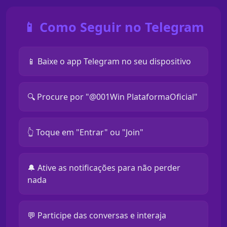
📱 Como Seguir no Telegram
📱 Baixe o app Telegram no seu dispositivo
🔍 Procure por "@001Win PlataformaOficial"
👆 Toque em "Entrar" ou "Join"
🔔 Ative as notificações para não perder
nada
💬 Participe das conversas e interaja