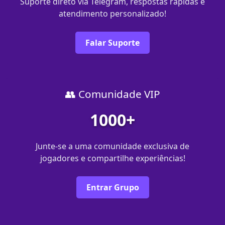
Suporte direto via Telegram, respostas rápidas e
atendimento personalizado!
Falar Suporte
👥 Comunidade VIP
1000+
Junte-se a uma comunidade exclusiva de
jogadores e compartilhe experiências!
Entrar Grupo