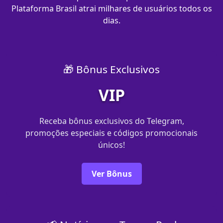
Plataforma Brasil atrai milhares de usuários todos os
dias.
🎁 Bônus Exclusivos
VIP
Receba bônus exclusivos do Telegram,
promoções especiais e códigos promocionais
únicos!
Ver Bônus